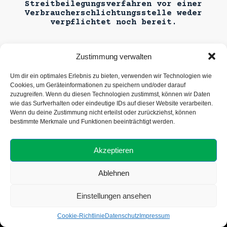
Streitbeilegungsverfahren vor einer
Verbraucherschlichtungsstelle weder
verpflichtet noch bereit.
Zustimmung verwalten
Um dir ein optimales Erlebnis zu bieten, verwenden wir Technologien wie
Cookies, um Geräteinformationen zu speichern und/oder darauf
zuzugreifen. Wenn du diesen Technologien zustimmst, können wir Daten
wie das Surfverhalten oder eindeutige IDs auf dieser Website verarbeiten.
Wenn du deine Zustimmung nicht erteilst oder zurückziehst, können
bestimmte Merkmale und Funktionen beeinträchtigt werden.
Layf e.V. | Cannabis Social Club Münster
Über uns
Akzeptieren
Aktuelles
FAQs
Ablehnen
Datenschutz
Impressum
Kontakt
Einstellungen ansehen
Cookie-Richtlinie (EU)
Copyright © 2026 - Layf e.V.
Cookie-Richtlinie
Datenschutz
Impressum
Web Design by
je-webdesign