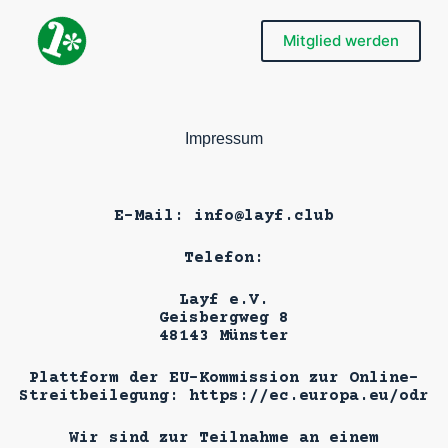
Z
u
Mitglied werden
m
I
n
h
a
Impressum
l
t
s
p
E-Mail: info@layf.club
r
i
n
Telefon:
g
e
Layf e.V.
n
Geisbergweg 8
48143 Münster
Plattform der EU-Kommission zur Online-
Streitbeilegung: https://ec.europa.eu/odr
Wir sind zur Teilnahme an einem